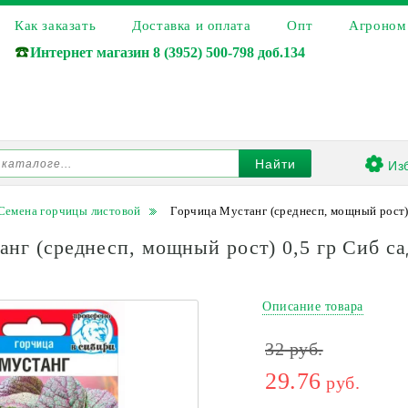
Как заказать
Доставка и оплата
Опт
Агроном
☎️
Интернет магазин
8 (3952) 500-798 доб.134
Из
Найти
Семена горчицы листовой
Горчица Мустанг (среднесп, мощный рост) 
анг (среднесп, мощный рост) 0,5 гр Сиб са
Описание товара
32
руб.
29.76
руб.