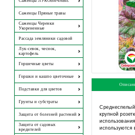
Саженцы ЛУКОВИЧНЫЕ
Саженцы Пряные травы
Саженцы Черенки
Укорененные
Рассада земляники садовой
Лук-севок, чеснок,
картофель
Горшечные цветы
Горшки и кашпо цветочные
Описан
Подставки для цветов
Грунты и субстраты
Среднеспелый 
крупной розет
Защита от болезней растений
использования
Защита от садовых
используются 
вредителей