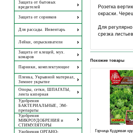
Защита от бытовых
Розетка вертик
вредителей
окраски. Череш
Защита от сорняков
Для регулярно
Для рассады. Инвентарь
срезка листье
Лейки, опрыскиватели
Защита от клещей, мух.
комаров
Похожие товары
Парники, комплектующие
Пленка, Укрывной материал,
Зимнее укрытие
Опоры, сетки, ШПАГАТЫ,
лента киперная
Удобрения
БАКТЕРИАЛЬНЫЕ, ЭМ-
препараты
Удобрения
МИКРОУДОБРЕНИЯ и
СТИМУЛЯТОРЫ
Горчица Кудрявая кр
Удобрения ОРГАНО-