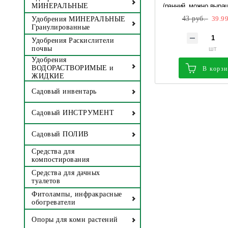
(ранний, можно выра
МИНЕРАЛЬНЫЕ
подоконнике) 0,5 гр А
43 руб.
39.99
Удобрения МИНЕРАЛЬНЫЕ
Гранулированные
Удобрения Раскислители
шт
почвы
Удобрения
ВОДОРАСТВОРИМЫЕ и
В корз
ЖИДКИЕ
Садовый инвентарь
Садовый ИНСТРУМЕНТ
Садовый ПОЛИВ
Средства для
компостирования
Средства для дачных
туалетов
Фитолампы, инфракрасные
обогреватели
Опоры для комн растений