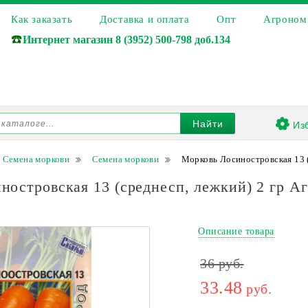
Как заказать
Доставка и оплата
Опт
Агроном
☎️
Интернет магазин
8 (3952) 500-798 доб.134
Из
Найти
Семена моркови
Семена моркови
Морковь Лосиностровская 13 (
ностровская 13 (среднесп, лежкий) 2 гр А
Описание товара
36
руб.
33.48
руб.