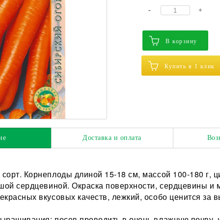
-
+
В корзину
Купить в 1 клик
ие
Доставка и оплата
Воз
сорт. Корнеплоды длиной 15-18 см, массой 100-180 г, 
ьшой сердцевиной. Окраска поверхности, сердцевины и 
екрасных вкусовых качеств, лежкий, особо ценится за 
ыращивания: посев проводить в очень влажную почву, 