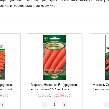
олив и корневые подкормки.
среднесп,
Морковь Нарбонне F1 (среднесп,
Морковь Ст
его хр-я)
для хранения) 0,5 гр Поиск
(среднеран
сердцевина
0 руб.
130 руб.
120.90 руб.