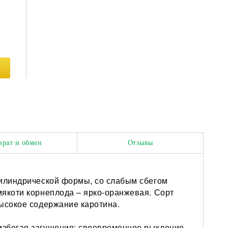
врат и обмен
Отзывы
цилиндрической формы, со слабым сбегом
мякоти корнеплода – ярко-оранжевая. Сорт
высокое содержание каротина.
избегая загущения; своевременное рыхление