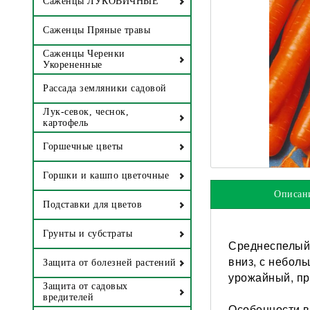
Саженцы ЛУКОВИЧНЫЕ
Саженцы Пряные травы
Саженцы Черенки
Укорененные
Рассада земляники садовой
Лук-севок, чеснок,
картофель
Горшечные цветы
Горшки и кашпо цветочные
Описан
Подставки для цветов
Грунты и субстраты
Среднеспелый 
вниз, с небол
Защита от болезней растений
урожайный, пр
Защита от садовых
вредителей
Особенности в