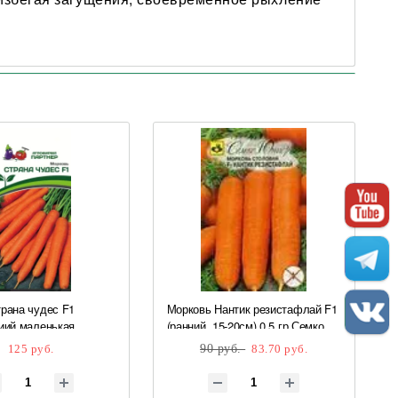
рана чудес F1
Морковь Нантик резистафлай F1
иий,маленькая
(ранний, 15-20см) 0,5 гр Семко
) 0,5г Партнер
125 руб.
90 руб.
83.70 руб.