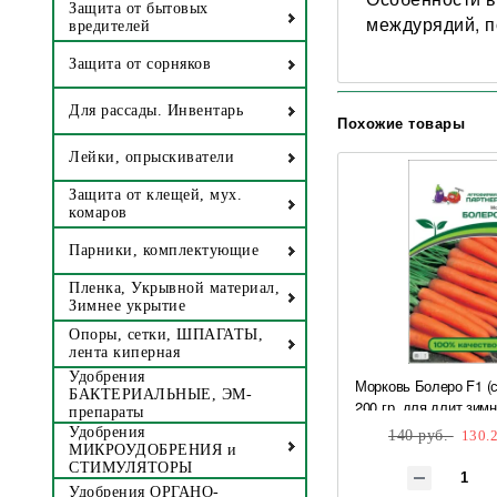
Защита от бытовых
междурядий, п
вредителей
Защита от сорняков
Для рассады. Инвентарь
Похожие товары
Лейки, опрыскиватели
Защита от клещей, мух.
комаров
Парники, комплектующие
Пленка, Укрывной материал,
Зимнее укрытие
Опоры, сетки, ШПАГАТЫ,
лента киперная
Удобрения
Морковь Болеро F1 (
БАКТЕРИАЛЬНЫЕ, ЭМ-
200 гр, для длит зимн
препараты
0,5 гр Партнер
Удобрения
140 руб.
130.2
МИКРОУДОБРЕНИЯ и
СТИМУЛЯТОРЫ
Удобрения ОРГАНО-