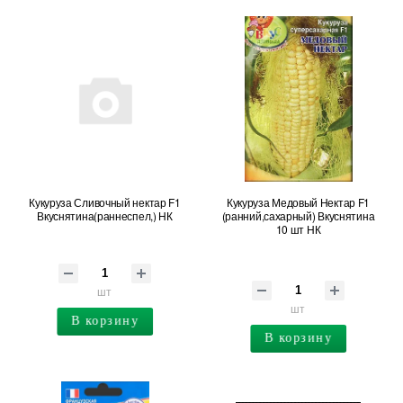
Кукуруза Сливочный нектар F1
Кукуруза Медовый Нектар F1
Вкуснятина(раннеспел,) НК
(ранний,сахарный) Вкуснятина
10 шт НК
шт
шт
В корзину
В корзину