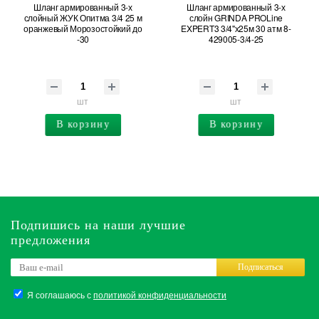
Шланг армированный 3-х
Шланг армированный 3-х
слойный ЖУК Опитма 3/4 25 м
слойн GRINDA PROLine
оранжевый Морозостойкий до
EXPERT3 3/4"х25м 30 атм 8-
-30
429005-3/4-25
шт
шт
В корзину
В корзину
Подпишись на наши лучшие
предложения
Подписаться
Я соглашаюсь с
политикой конфиденциальности