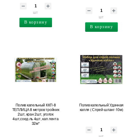
шт
шт
В корзину
В корзину
Полив капельный ККП-8
Полив капельный Удачная
ТЕПЛИЦА 8 метров тройник
капля ( Спрей-шланг-10м)
2шт, кран 2шт, уголок
4шт,соед-ль 4шт, кап лента
32м*
шт